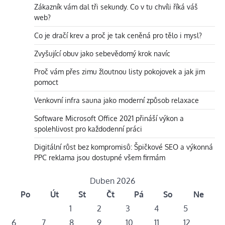
Zákazník vám dal tři sekundy. Co v tu chvíli říká váš
web?
Co je dračí krev a proč je tak ceněná pro tělo i mysl?
Zvyšující obuv jako sebevědomý krok navíc
Proč vám přes zimu žloutnou listy pokojovek a jak jim
pomoct
Venkovní infra sauna jako moderní způsob relaxace
Software Microsoft Office 2021 přináší výkon a
spolehlivost pro každodenní práci
Digitální růst bez kompromisů: Špičkové SEO a výkonná
PPC reklama jsou dostupné všem firmám
Duben 2026
Po
Út
St
Čt
Pá
So
Ne
1
2
3
4
5
6
7
8
9
10
11
12