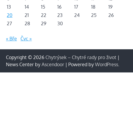
13
14
15
16
17
18
19
20
21
22
23
24
25
26
27
28
29
30
« Bře
Čvc »
Copyright © 2026
Chytrýsek – Chytré rady pro život
|
News Center by
Ascendoor
| Powered by
WordPress
.